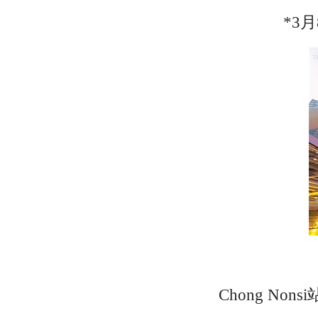
*3月
Chong N