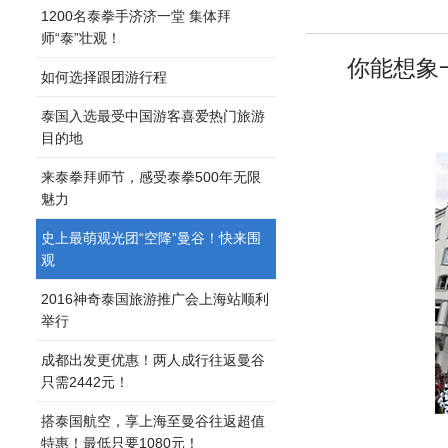
1200名泰拳手济济一堂 集体拜
师“泰”壮观！
你能想象
如何选择跟团游行程
泰国入选最受中国游客喜爱热门旅游
目的地
来泰拳拜师节，感受泰拳500年无限
魅力
史上最萌观光团“空降”曼谷！快来围
观
2016神奇泰国旅游推广会上海站顺利
举行
成都出发更优惠！两人成行往返曼谷
只需2442元！
搭泰国航空，享上海至曼谷往返超值
特惠！最低只要1080元！