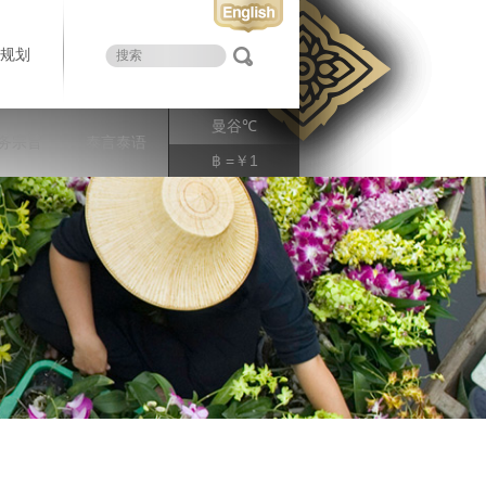
规划
曼谷
℃
务宗旨
泰言泰语
฿ =￥1