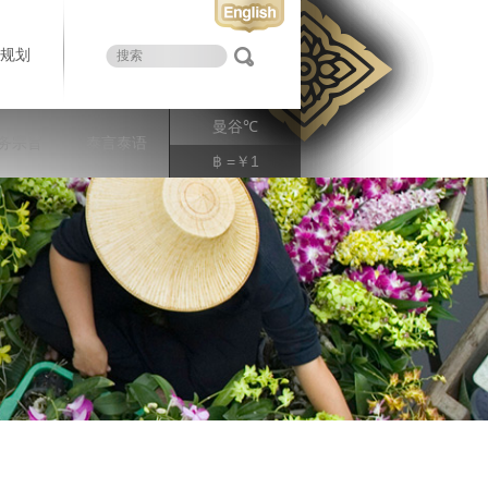
规划
曼谷
℃
务宗旨
泰言泰语
฿ =￥1