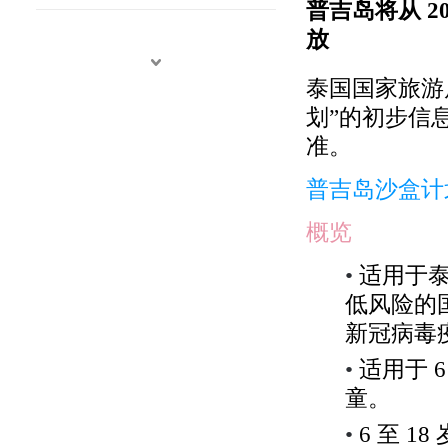
普吉岛将从
2
放
泰国国家旅
划
”
的初步信
准。
普吉岛沙盒计
概览
•
适用于
低风险的
新冠病毒
•
适用于
童。
•
6
至
18