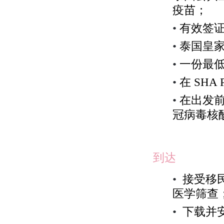
疫苗；
•
有效签
•
泰国皇
•
一份最
•
在
SHA 
•
在出发
冠病毒核
到达
•
接受移
医学筛查
•
下载并