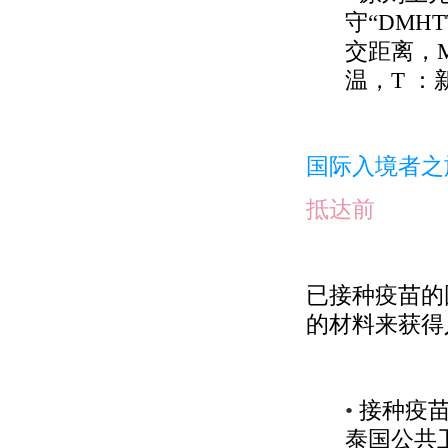
守
“
DMHT
交距离，
温，
T
：
国际入境者之
抵达前
已接种疫苗的
的材料来获得
•
接种疫
泰国公共