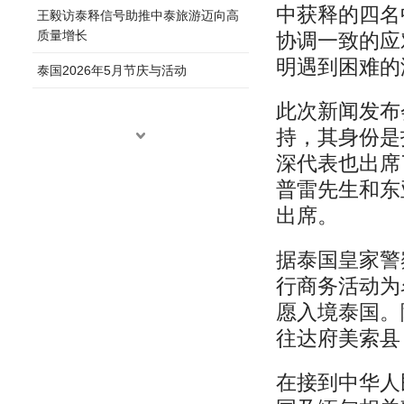
中获释的四名
王毅访泰释信号助推中泰旅游迈向高
质量增长
协调一致的应
明遇到困难的
泰国2026年5月节庆与活动
此次新闻发布
持，其身份是
深代表也出席
普雷先生和东
出席。
据泰国皇家警
行商务活动为
愿入境泰国。
往达府美索县
在接到中华人