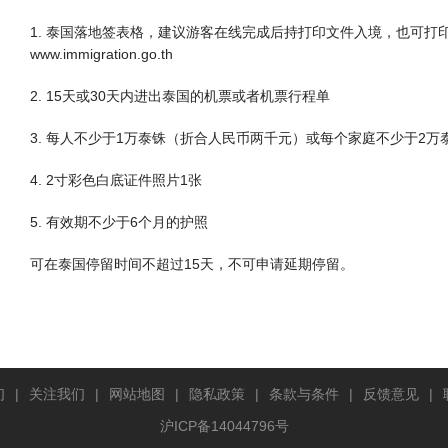
1. 泰国落地签表格，建议游客在线完成后持打印文件入境，也可打
www.immigration.go.th
2. 15天或30天内进出泰国的机票或者机票行程单
3. 每人不少于1万泰铢（折合人民币两千元）或每个家庭不少于2
4. 2寸彩色白底证件照片1张
5. 有效期不少于6个月的护照
可在泰国停留时间不超过15天，不可申请延期停留。
们
|
关注我们
|
网站地图
|
隐私政策
|
条款与条件
|
反馈意见
|
沪ICP备14044796号