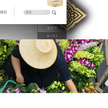
规划
曼谷
℃
务宗旨
泰言泰语
฿ =￥1