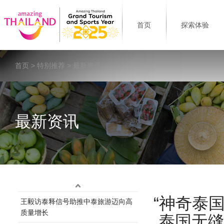
首页
探索体验
首页
>
特别推荐
> 最新资讯
最新资讯
“神奇泰
王毅访泰释信号助推中泰旅游迈向高
质量增长
泰国无缝