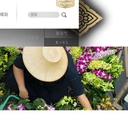
规划
曼谷
℃
务宗旨
泰言泰语
฿ =￥1