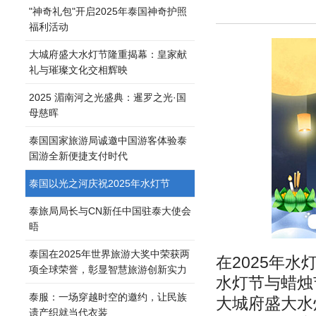
"神奇礼包"开启2025年泰国神奇护照
福利活动
大城府盛大水灯节隆重揭幕：皇家献
礼与璀璨文化交相辉映
2025 湄南河之光盛典：暹罗之光·国
母慈晖
泰国国家旅游局诚邀中国游客体验泰
国游全新便捷支付时代
泰国以光之河庆祝2025年水灯节
泰旅局局长与CN新任中国驻泰大使会
晤
泰国在2025年世界旅游大奖中荣获两
在2025年
项全球荣誉，彰显智慧旅游创新实力
水灯节与蜡烛
泰服：一场穿越时空的邀约，让民族
大城府盛大水
遗产织就当代衣装