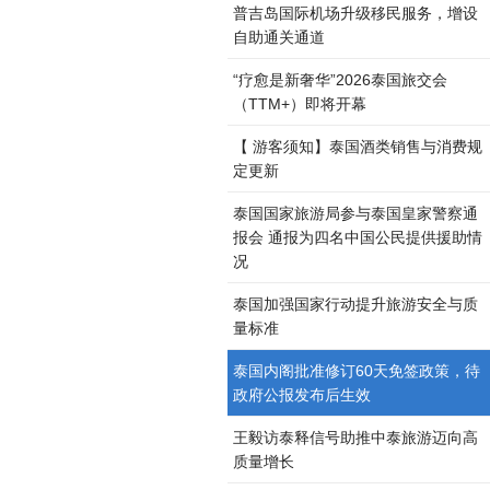
普吉岛国际机场升级移民服务，增设
自助通关通道
“疗愈是新奢华”2026泰国旅交会
（TTM+）即将开幕
【 游客须知】泰国酒类销售与消费规
定更新
泰国国家旅游局参与泰国皇家警察通
报会 通报为四名中国公民提供援助情
况
泰国加强国家行动提升旅游安全与质
量标准
泰国内阁批准修订60天免签政策，待
政府公报发布后生效
王毅访泰释信号助推中泰旅游迈向高
质量增长