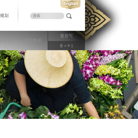
规划
曼谷
℃
务宗旨
泰言泰语
฿ =￥1